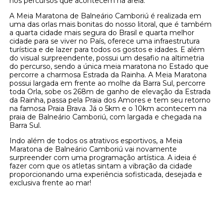
nos percursos que acontecem na areia.
A Meia Maratona de Balneário Camboriú é realizada em
uma das orlas mais bonitas do nosso litoral, que é também
a quarta cidade mais segura do Brasil e quarta melhor
cidade para se viver no País, oferece uma infraestrutura
turística e de lazer para todos os gostos e idades. E além
do visual surpreendente, possui um desafio na altimetria
do percurso, sendo a única meia maratona no Estado que
percorre a charmosa Estrada da Rainha. A Meia Maratona
possui largada em frente ao molhe da Barra Sul, percorre
toda Orla, sobe os 268m de ganho de elevação da Estrada
da Rainha, passa pela Praia dos Amores e tem seu retorno
na famosa Praia Brava. Já o 5km e o 10km acontecem na
praia de Balneário Camboriú, com largada e chegada na
Barra Sul.
Indo além de todos os atrativos esportivos, a Meia
Maratona de Balneário Camboriú vai novamente
surpreender com uma programação artística. A ideia é
fazer com que os atletas sintam a vibração da cidade
proporcionando uma experiência sofisticada, desejada e
exclusiva frente ao mar!