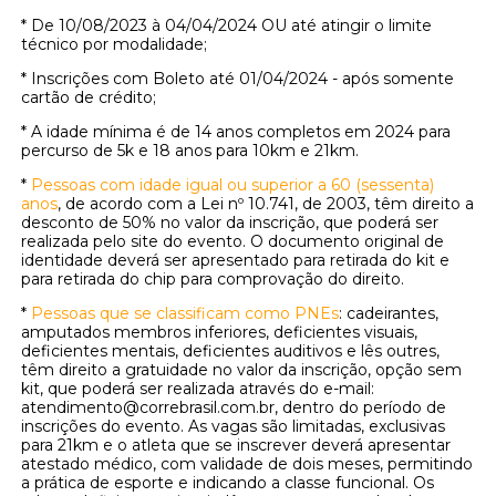
* De 10/08/2023 à 04/04/2024 OU até atingir o limite
técnico por modalidade;
* Inscrições com Boleto até 01/04/2024 - após somente
cartão de crédito;
* A idade mínima é de 14 anos completos em 2024 para
percurso de 5k e 18 anos para 10km e 21km.
*
Pessoas com idade igual ou superior a 60 (sessenta)
anos
, de acordo com a Lei nº 10.741, de 2003, têm direito a
desconto de 50% no valor da inscrição, que poderá ser
realizada pelo site do evento. O documento original de
identidade deverá ser apresentado para retirada do kit e
para retirada do chip para comprovação do direito.
*
Pessoas que se classificam como PNEs
: cadeirantes,
amputados membros inferiores, deficientes visuais,
deficientes mentais, deficientes auditivos e lês outres,
têm direito a gratuidade no valor da inscrição, opção sem
kit, que poderá ser realizada através do e-mail:
atendimento@correbrasil.com.br, dentro do período de
inscrições do evento. As vagas são limitadas, exclusivas
para 21km e o atleta que se inscrever deverá apresentar
atestado médico, com validade de dois meses, permitindo
a prática de esporte e indicando a classe funcional. Os