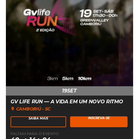
19
SET
GV LIFE RUN — A VIDA EM UM NOVO RITMO
CAMBORIÚ - SC
INSCREVA-SE
SAIBA MAIS
FALTAM PARA O EVENTO:
19