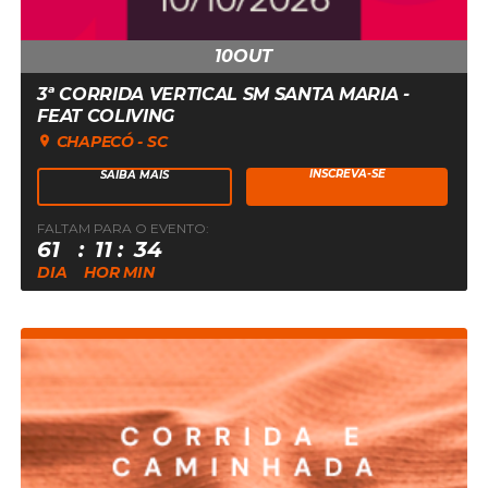
10
OUT
3ª CORRIDA VERTICAL SM SANTA MARIA -
FEAT COLIVING
CHAPECÓ - SC
INSCREVA-SE
SAIBA MAIS
FALTAM PARA O EVENTO:
10
61
11
34
DE
DIA
HOR
MIN
OUTUBRO
DE
2026
ÀS
15:00:00