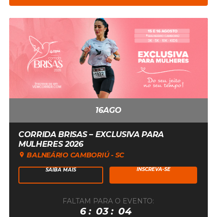
16
AGO
CORRIDA BRISAS – EXCLUSIVA PARA
MULHERES 2026
BALNEÁRIO CAMBORIÚ - SC
INSCREVA-SE
SAIBA MAIS
FALTAM PARA O EVENTO:
16
6
03
04