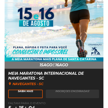
15
AGO
E
16
AGO
MEIA MARATONA INTERNACIONAL DE
NAVEGANTES - SC
NAVEGANTES - SC
SAIBA MAIS
INSCRIÇÕES ENCERRADAS!
FALTAM PARA O EVENTO:
15
5
15
04