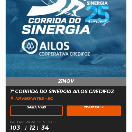
21
NOV
1ª CORRIDA DO SINERGIA AILOS CREDIFOZ
NAVEGANTES - SC
INSCREVA-SE
SAIBA MAIS
FALTAM PARA O EVENTO:
21
103
12
34
DE