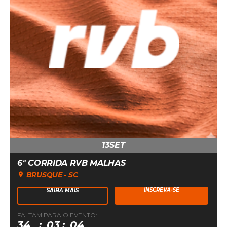
13
SET
6ª CORRIDA RVB MALHAS
BRUSQUE - SC
INSCREVA-SE
SAIBA MAIS
FALTAM PARA O EVENTO:
13
34
03
04