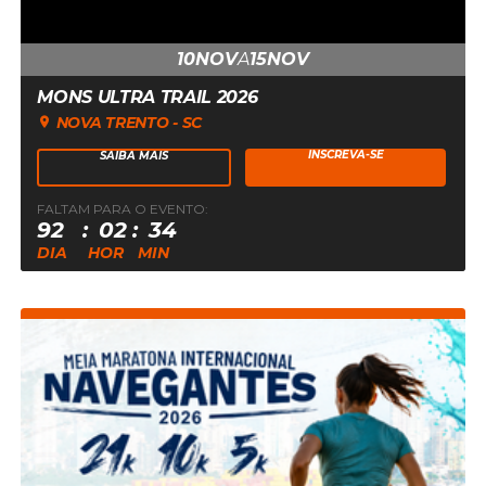
10
NOV
A
15
NOV
MONS ULTRA TRAIL 2026
NOVA TRENTO - SC
INSCREVA-SE
SAIBA MAIS
FALTAM PARA O EVENTO:
10
92
02
34
DE
DIA
HOR
MIN
NOVEMBRO
DE
2026
ÀS
06:00:00