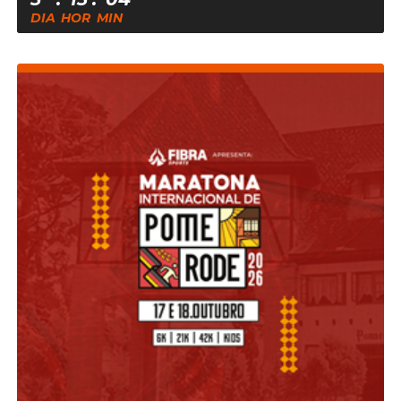
DE
DIA
HOR
MIN
AGOSTO
DE
2026
ÀS
18:30:00