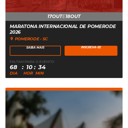
17
OUT
E
18
OUT
MARATONA INTERNACIONAL DE POMERODE
2026
POMERODE - SC
INSCREVA-SE
SAIBA MAIS
FALTAM PARA O EVENTO:
17
68
10
34
DE
DIA
HOR
MIN
OUTUBRO
DE
2026
ÀS
14:00:00