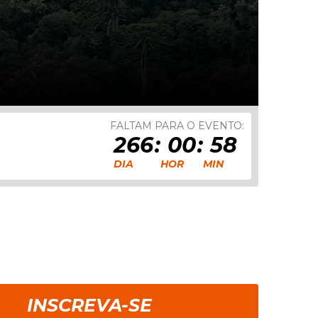
FALTAM PARA O EVENTO:
266
00
58
DIA
HOR
MIN
INSCREVA-SE