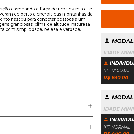
ição carregando a força de uma estreia que
viveram de perto a energia das montanhas da
evento nasceu para conectar pessoas a um
agens grandiosas, clima de altitude, natureza
ta com simplicidade, beleza e verdade.
MODALI
IDADE MÍNI
INDIVIDUA
KIT NORMAL
R$ 630,00
MODALI
IDADE MÍNI
INDIVIDUA
KIT NORMAL
R$ 440,00