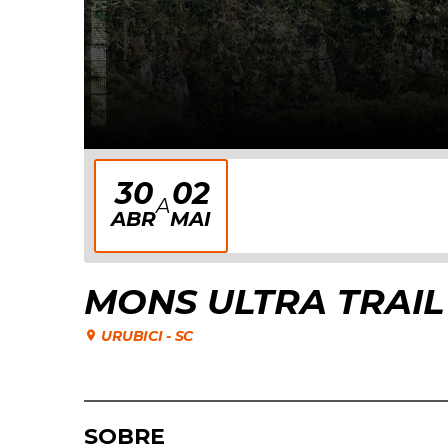
30
02
30
A
DE
ABR
MAI
ABRIL
DE
2027
MONS ULTRA TRAIL
URUBICI
-
SC
SOBRE